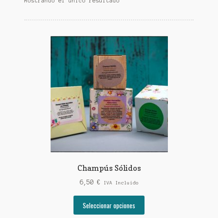
Mostrando el único resultado
Champús Sólidos
6,50
€
IVA Incluido
Este
Seleccionar opciones
producto