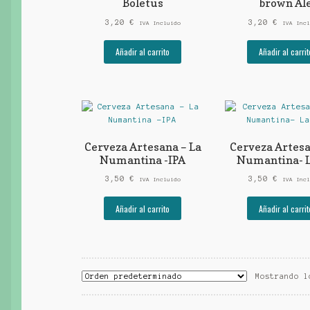
Boletus
brown Al
3,20
€
3,20
€
IVA Incluido
IVA Incl
Añadir al carrito
Añadir al carrit
Cerveza Artesana – La
Cerveza Artesa
Numantina -IPA
Numantina- 
3,50
€
3,50
€
IVA Incluido
IVA Incl
Añadir al carrito
Añadir al carrit
Mostrando l