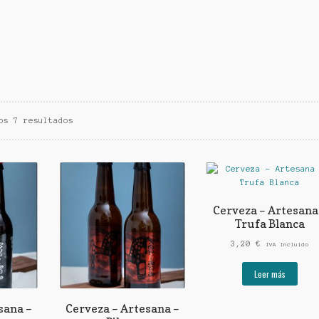
os 7 resultados
Cerveza – Artesana
Trufa Blanca
3,20
€
IVA Incluido
Leer más
sana –
Cerveza – Artesana –