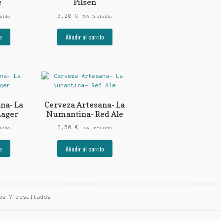
e
Pilsen
3,20
€
uido
IVA Incluido
o
Añadir al carrito
na- La
Cerveza Artesana- La
Lager
Numantina- Red Ale
3,50
€
uido
IVA Incluido
o
Añadir al carrito
os 7 resultados