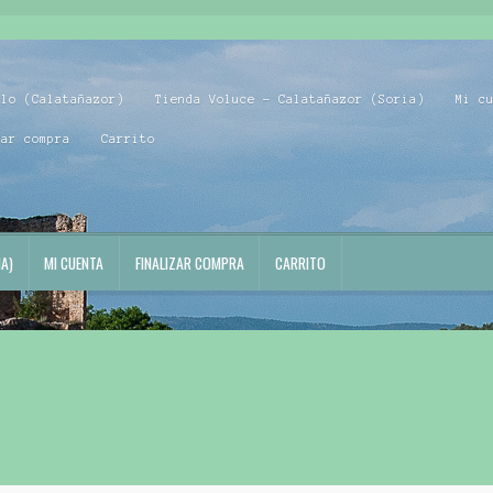
blo (Calatañazor)
Tienda Voluce – Calatañazor (Soria)
Mi c
zar compra
Carrito
A)
MI CUENTA
FINALIZAR COMPRA
CARRITO