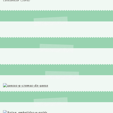
Calatañazor (Soria)