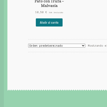
Pato con Trufa –
Malvasía
10,50
€
IVA Incluido
Añadir al carrito
Mostrando e