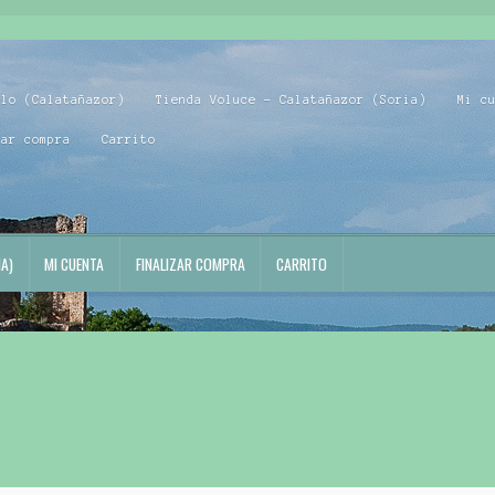
blo (Calatañazor)
Tienda Voluce – Calatañazor (Soria)
Mi c
zar compra
Carrito
A)
MI CUENTA
FINALIZAR COMPRA
CARRITO