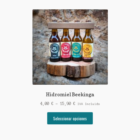
Hidromiel Beekinga
Rango
4,00
€
-
15,90
€
IVA Incluido
de
Este
precios:
Seleccionar opciones
producto
desde
tiene
4,00 €
múltiples
hasta