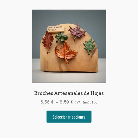
Broches Artesanales de Hojas
Rango
6,50
€
-
8,50
€
IVA Incluido
de
Este
precios:
Seleccionar opciones
producto
desde
tiene
6,50 €
múltiples
hasta