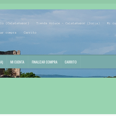
blo (Calatañazor)
Tienda Voluce – Calatañazor (Soria)
Mi c
zar compra
Carrito
A)
MI CUENTA
FINALIZAR COMPRA
CARRITO