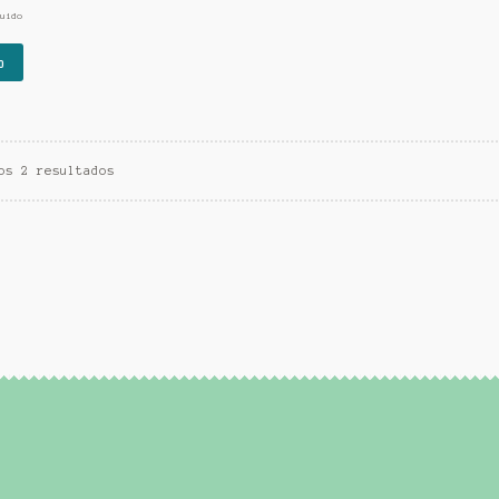
uido
o
os 2 resultados