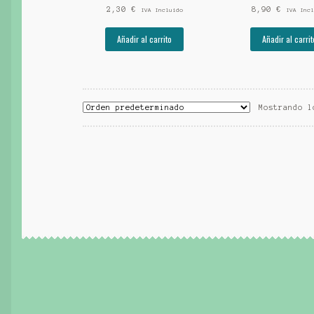
2,30
€
8,90
€
IVA Incluido
IVA Incl
Añadir al carrito
Añadir al carrit
Mostrando l