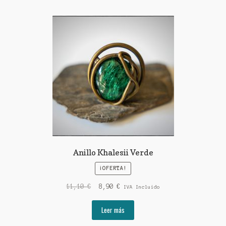
Anillo Khalesii Verde
¡OFERTA!
El
El
11,10
€
8,90
€
IVA Incluido
precio
precio
original
actual
Leer más
era:
es: