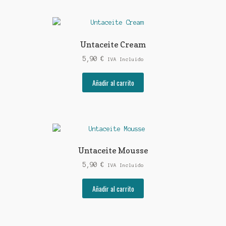
producto
múltiples
hasta
variantes.
14,90 €
Las
opciones
Untaceite Cream
se
5,90
€
pueden
IVA Incluido
elegir
Añadir al carrito
en
la
página
de
producto
Untaceite Mousse
5,90
€
IVA Incluido
Añadir al carrito