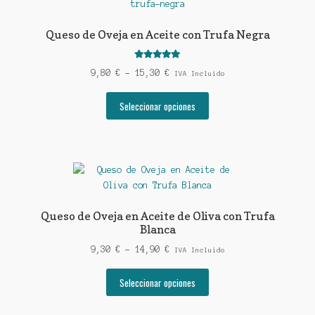
Queso de Oveja en Aceite con Trufa Negra
Valorado con
Rango
9,80
€
-
15,30
€
IVA Incluido
5.00
de 5
de
Este
precios:
Seleccionar opciones
producto
desde
tiene
9,80 €
múltiples
hasta
variantes.
15,30 €
Las
opciones
se
Queso de Oveja en Aceite de Oliva con Trufa
pueden
Blanca
elegir
Rango
9,30
€
-
14,90
€
IVA Incluido
en
de
la
Este
precios:
Seleccionar opciones
página
producto
desde
de
tiene
9,30 €