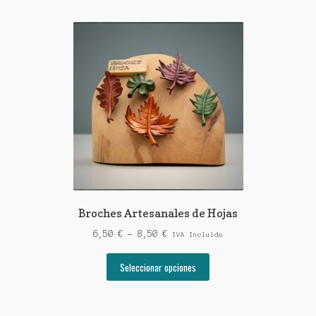
Broches Artesanales de Hojas
Rango
6,50
€
-
8,50
€
IVA Incluido
de
Este
precios:
Seleccionar opciones
producto
desde
tiene
6,50 €
múltiples
hasta